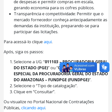
de despesas e permitir compras em escala,
gerando economia para os cofres públicos.
Transparência e competitividade: Permitir que o
mercado fornecedor conheça antecipadamente as
demandas da instituição, preparando-se para
participar das licitações.
Para acessá-lo clique
aqui
.
Após, siga os passos:
Selecione a UG: “
011103 – PROCURADORIA GERAL
DO ESTADO (PGE)
” ou “
011706 – FUNDO
ESPECIAL DA PROCURADORIA GERAL DO ESTADO
DO AMAZONAS – FUNDPGE (FUNDPGE)
”.
Selecione o “Tipo de catalogação”.
Clique em “Consultar”.
Ou visualize no Portal Nacional de Contratações
Públicas,
clicando aqui
.