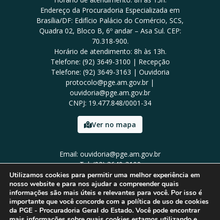
Endereço da Procuradoria Especializada em
Brasília/DF: Edifício Palácio do Comércio, SCS,
Quadra 02, Bloco B, 6º andar – Asa Sul. CEP:
70.318-900.
Horário de atendimento: 8h às 13h.
Telefone: (92) 3649-3100 | Recepção
Telefone: (92) 3649-3163 | Ouvidoria
protocolo@pge.am.gov.br |
ouvidoria@pge.am.gov.br
CNPJ: 19.477.848/0001-34
Ver no mapa
Email: ouvidoria@pge.am.gov.br
Tel: (92) 3649-3100
Utilizamos cookies para permitir uma melhor experiência em
nosso website e para nos ajudar a compreender quais
informações são mais úteis e relevantes para você. Por isso é
importante que você concorde com a política de uso de cookies
da PGE - Procuradoria Geral do Estado. Você pode encontrar
mais informações sobre quais cookies estamos utilizando e