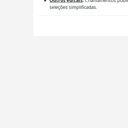
Outros editais
:
Chamamentos público
seleções simplificadas.