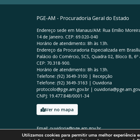
PGE-AM - Procuradoria Geral do Estado
Endereço sede em Manaus/AM: Rua Emílio Moreira
14 de Janeiro. CEP: 69.020-040
Horário de atendimento: 8h às 13h.
Endereço da Procuradoria Especializada em Brasília
Palácio do Comércio, SCS, Quadra 02, Bloco B, 6º 
CEP: 70.318-900.
Horário de atendimento: 8h às 13h.
Telefone: (92) 3649-3100 | Recepção
Telefone: (92) 3649-3163 | Ouvidoria
protocolo@pge.am.gov.br | ouvidoria@pge.am.gov
CNPJ: 19.477.848/0001-34
Ver no mapa
Email: ouvidoria@pge.am.gov.br
Tel: (92) 3649-3100
Utilizamos cookies para permitir uma melhor experiência 