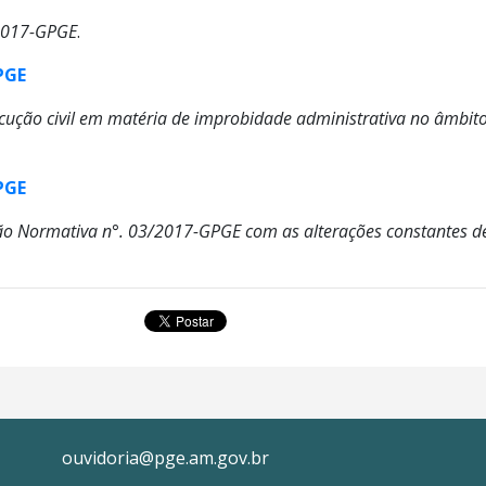
/2017-GPGE
.
PGE
ução civil em matéria de improbidade administrativa no âmbito
PGE
ão Normativa n°. 03/2017-GPGE com as alterações constantes de 
ouvidoria@pge.am.gov.br