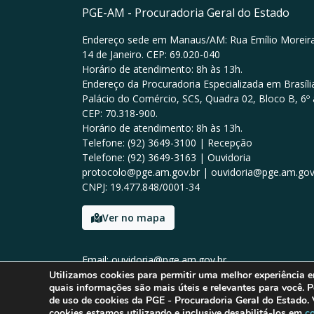
PGE-AM - Procuradoria Geral do Estado
Endereço sede em Manaus/AM: Rua Emílio Moreira
14 de Janeiro. CEP: 69.020-040
Horário de atendimento: 8h às 13h.
Endereço da Procuradoria Especializada em Brasília
Palácio do Comércio, SCS, Quadra 02, Bloco B, 6º 
CEP: 70.318-900.
Horário de atendimento: 8h às 13h.
Telefone: (92) 3649-3100 | Recepção
Telefone: (92) 3649-3163 | Ouvidoria
protocolo@pge.am.gov.br | ouvidoria@pge.am.gov
CNPJ: 19.477.848/0001-34
Ver no mapa
Email: ouvidoria@pge.am.gov.br
Tel: (92) 3649-3100
Utilizamos cookies para permitir uma melhor experiência 
quais informações são mais úteis e relevantes para você. P
de uso de cookies da PGE - Procuradoria Geral do Estado.
cookies estamos utilizando e inclusive desabilitá-los em
c