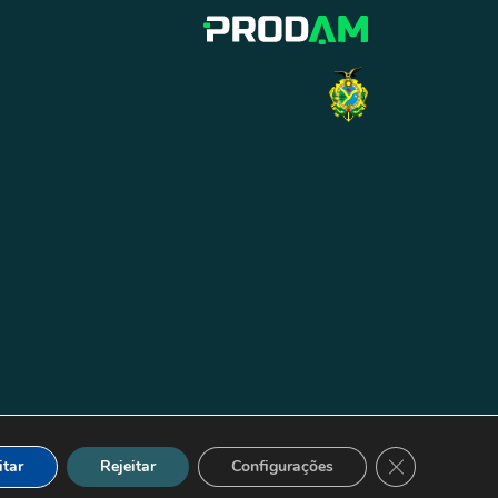
Close GDPR Co
itar
Rejeitar
Configurações