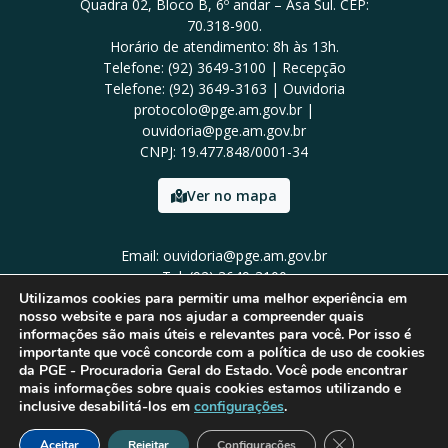
Quadra 02, Bloco B, 6º andar – Asa Sul. CEP:
70.318-900.
Horário de atendimento: 8h às 13h.
Telefone: (92) 3649-3100 | Recepção
Telefone: (92) 3649-3163 | Ouvidoria
protocolo@pge.am.gov.br |
ouvidoria@pge.am.gov.br
CNPJ: 19.477.848/0001-34
Ver no mapa
Email: ouvidoria@pge.am.gov.br
Tel: (92) 3649-3100
Utilizamos cookies para permitir uma melhor experiência em
nosso website e para nos ajudar a compreender quais
informações são mais úteis e relevantes para você. Por isso é
importante que você concorde com a política de uso de cookies
da PGE - Procuradoria Geral do Estado. Você pode encontrar
mais informações sobre quais cookies estamos utilizando e
inclusive desabilitá-los em
configurações
.
Close GDPR Cook
Aceitar
Rejeitar
Configurações