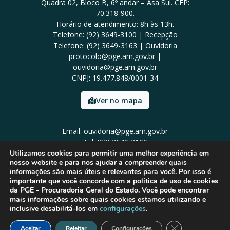
Quadra 02, Bloco B, 6º andar – Asa Sul. CEP:
70.318-900.
Horário de atendimento: 8h às 13h.
Telefone: (92) 3649-3100 | Recepção
Telefone: (92) 3649-3163 | Ouvidoria
protocolo@pge.am.gov.br |
ouvidoria@pge.am.gov.br
CNPJ: 19.477.848/0001-34
Ver no mapa
Email: ouvidoria@pge.am.gov.br
Tel: (92) 3649-3100
Utilizamos cookies para permitir uma melhor experiência em
nosso website e para nos ajudar a compreender quais
informações são mais úteis e relevantes para você. Por isso é
importante que você concorde com a política de uso de cookies
da PGE - Procuradoria Geral do Estado. Você pode encontrar
mais informações sobre quais cookies estamos utilizando e
inclusive desabilitá-los em
configurações
.
Close GDPR Cook
Aceitar
Rejeitar
Configurações