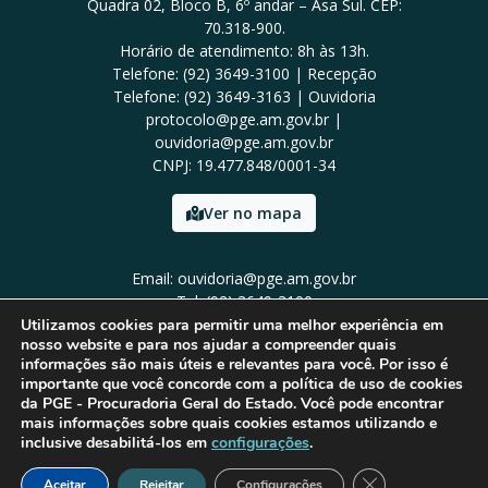
Quadra 02, Bloco B, 6º andar – Asa Sul. CEP:
70.318-900.
Horário de atendimento: 8h às 13h.
Telefone: (92) 3649-3100 | Recepção
Telefone: (92) 3649-3163 | Ouvidoria
protocolo@pge.am.gov.br |
ouvidoria@pge.am.gov.br
CNPJ: 19.477.848/0001-34
Ver no mapa
Email: ouvidoria@pge.am.gov.br
Tel: (92) 3649-3100
Utilizamos cookies para permitir uma melhor experiência em
nosso website e para nos ajudar a compreender quais
informações são mais úteis e relevantes para você. Por isso é
importante que você concorde com a política de uso de cookies
da PGE - Procuradoria Geral do Estado. Você pode encontrar
mais informações sobre quais cookies estamos utilizando e
inclusive desabilitá-los em
configurações
.
Close GDPR Cook
Aceitar
Rejeitar
Configurações