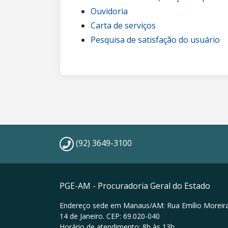
Ouvidoria
Carta de serviços
Pesquisa de satisfação do usuário
(92) 3649-3100
PGE-AM - Procuradoria Geral do Estado
Endereço sede em Manaus/AM: Rua Emílio Moreira
14 de Janeiro. CEP: 69.020-040
Horário de atendimento: 8h às 13h.