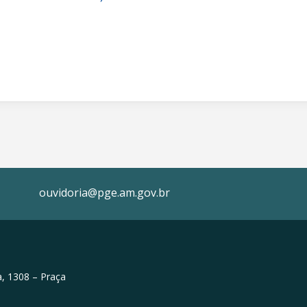
ouvidoria@pge.am.gov.br
, 1308 – Praça