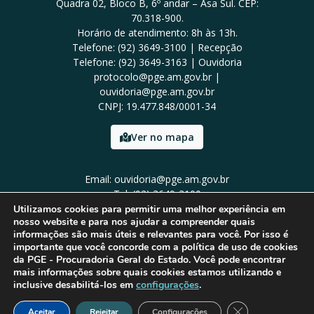
Quadra 02, Bloco B, 6º andar – Asa Sul. CEP:
70.318-900.
Horário de atendimento: 8h às 13h.
Telefone: (92) 3649-3100 | Recepção
Telefone: (92) 3649-3163 | Ouvidoria
protocolo@pge.am.gov.br |
ouvidoria@pge.am.gov.br
CNPJ: 19.477.848/0001-34
Ver no mapa
Email: ouvidoria@pge.am.gov.br
Tel: (92) 3649-3100
Utilizamos cookies para permitir uma melhor experiência em
nosso website e para nos ajudar a compreender quais
informações são mais úteis e relevantes para você. Por isso é
importante que você concorde com a política de uso de cookies
da PGE - Procuradoria Geral do Estado. Você pode encontrar
mais informações sobre quais cookies estamos utilizando e
inclusive desabilitá-los em
configurações
.
Close GDPR Cook
Aceitar
Rejeitar
Configurações