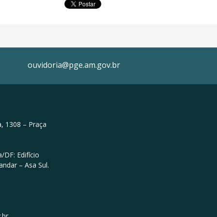
ouvidoria@pge.am.gov.br
, 1308 – Praça
/DF: Edifício
andar – Asa Sul.
.br