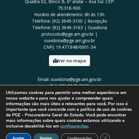
Quadra 02, Bloco B, 6º andar – Asa Sul. CEP:
70.318-900.
Horário de atendimento: 8h às 13h.
Telefone: (92) 3649-3100 | Recepção
Telefone: (92) 3649-3163 | Ouvidoria
protocolo@pge.am.gov.br |
ouvidoria@pge.am.gov.br
CNPJ: 19.477.848/0001-34
Ver no mapa
Email: ouvidoria@pge.am.gov.br
Tel: (92) 3649-3100
Utilizamos cookies para permitir uma melhor experiência em
nosso website e para nos ajudar a compreender quais
informações são mais úteis e relevantes para você. Por isso é
importante que você concorde com a política de uso de cookies
da PGE - Procuradoria Geral do Estado. Você pode encontrar
mais informações sobre quais cookies estamos utilizando e
inclusive desabilitá-los em
configurações
.
Close GDPR Cook
Aceitar
Rejeitar
Configurações