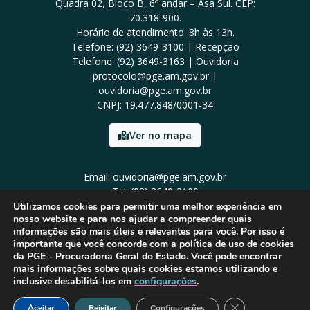
Quadra 02, Bloco B, 6º andar – Asa Sul. CEP:
70.318-900.
Horário de atendimento: 8h às 13h.
Telefone: (92) 3649-3100 | Recepção
Telefone: (92) 3649-3163 | Ouvidoria
protocolo@pge.am.gov.br |
ouvidoria@pge.am.gov.br
CNPJ: 19.477.848/0001-34
Ver no mapa
Email: ouvidoria@pge.am.gov.br
Tel: (92) 3649-3100
Utilizamos cookies para permitir uma melhor experiência em
nosso website e para nos ajudar a compreender quais
informações são mais úteis e relevantes para você. Por isso é
importante que você concorde com a política de uso de cookies
da PGE - Procuradoria Geral do Estado. Você pode encontrar
mais informações sobre quais cookies estamos utilizando e
inclusive desabilitá-los em
configurações
.
Close GDPR Cook
Aceitar
Rejeitar
Configurações