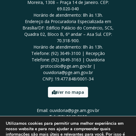
Moreira, 1308 – Praça 14 de Janeiro. CEP:
69.020-040
Horário de atendimento: 8h às 13h.
Endereço da Procuradoria Especializada em
Brasília/DF: Edifício Palácio do Comércio, SCS,
Quadra 02, Bloco B, 6º andar – Asa Sul. CEP:
70.318-900.
Horário de atendimento: 8h às 13h.
Telefone: (92) 3649-3100 | Recepção
Telefone: (92) 3649-3163 | Ouvidoria
protocolo@pge.am.gov.br |
ouvidoria@pge.am.gov.br
CNPJ: 19.477.848/0001-34
Ver no mapa
Email: ouvidoria@pge.am.gov.br
Tel: (92) 3649-3100
Utilizamos cookies para permitir uma melhor experiência em
nosso website e para nos ajudar a compreender quais
informações são mais úteis e relevantes para você. Por isso é