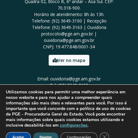
Quadra 02, Bloco B, 6º andar – Asa Sul. CEP:
70.318-900.
Horário de atendimento: 8h às 13h.
Telefone: (92) 3649-3100 | Recepção
Telefone: (92) 3649-3163 | Ouvidoria
protocolo@pge.am.gov.br |
ouvidoria@pge.am.gov.br
CNPJ: 19.477.848/0001-34
Ver no mapa
Email: ouvidoria@pge.am.gov.br
Tel: (92) 3649-3100
Utilizamos cookies para permitir uma melhor experiência em
nosso website e para nos ajudar a compreender quais
informações são mais úteis e relevantes para você. Por isso é
importante que você concorde com a política de uso de cookies
da PGE - Procuradoria Geral do Estado. Você pode encontrar
mais informações sobre quais cookies estamos utilizando e
inclusive desabilitá-los em
configurações
.
Close GDPR Cook
Aceitar
Rejeitar
Configurações