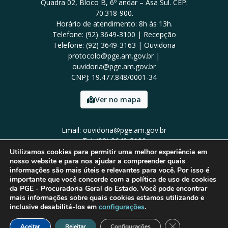
Quadra 02, Bloco B, 6º andar – Asa Sul. CEP:
70.318-900.
Horário de atendimento: 8h às 13h.
Telefone: (92) 3649-3100 | Recepção
Telefone: (92) 3649-3163 | Ouvidoria
protocolo@pge.am.gov.br |
ouvidoria@pge.am.gov.br
CNPJ: 19.477.848/0001-34
Ver no mapa
Email: ouvidoria@pge.am.gov.br
Tel: (92) 3649-3100
Utilizamos cookies para permitir uma melhor experiência em
nosso website e para nos ajudar a compreender quais
informações são mais úteis e relevantes para você. Por isso é
importante que você concorde com a política de uso de cookies
da PGE - Procuradoria Geral do Estado. Você pode encontrar
mais informações sobre quais cookies estamos utilizando e
inclusive desabilitá-los em
configurações
.
Close GDPR Cook
Aceitar
Rejeitar
Configurações