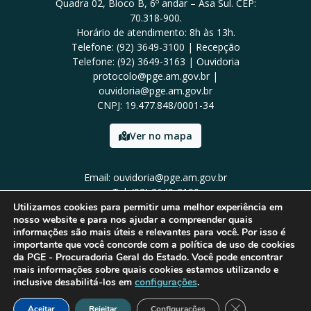
Quadra 02, Bloco B, 6º andar – Asa Sul. CEP:
70.318-900.
Horário de atendimento: 8h às 13h.
Telefone: (92) 3649-3100 | Recepção
Telefone: (92) 3649-3163 | Ouvidoria
protocolo@pge.am.gov.br |
ouvidoria@pge.am.gov.br
CNPJ: 19.477.848/0001-34
Ver no mapa
Email: ouvidoria@pge.am.gov.br
Tel: (92) 3649-3100
Utilizamos cookies para permitir uma melhor experiência em
nosso website e para nos ajudar a compreender quais
informações são mais úteis e relevantes para você. Por isso é
importante que você concorde com a política de uso de cookies
da PGE - Procuradoria Geral do Estado. Você pode encontrar
mais informações sobre quais cookies estamos utilizando e
inclusive desabilitá-los em
configurações
.
Close GDPR Cook
Aceitar
Rejeitar
Configurações