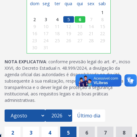
dom
seg
ter
qua
qui
sex
sab
1
2
3
4
5
6
7
8
9
10
11
12
13
14
15
16
17
18
19
20
21
22
23
24
25
26
27
28
29
30
31
NOTA EXPLICATIVA
: conforme previsão legal do art. 4º., inciso
XXVI, do Decreto Estadual n. 48.999/2024, a divulgação da
agenda oficial das autoridades é disponibilizada no dia útil
subsequente à sua realização, respeitando-se o princípio da
transparência e o dever legal de proteção à segurança
institucional, aos requisitos legais e às boas práticas
administrativas.
Último dia
2
3
4
5
6
7
8